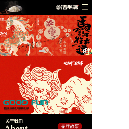
T
o
g
g
l
e
n
a
v
i
g
a
t
i
o
n
关于我们
About
品牌故事