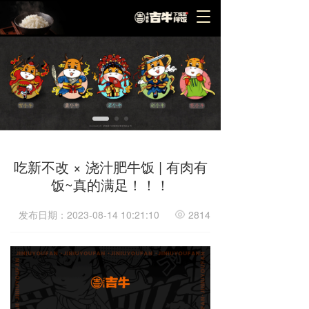
T
o
g
g
l
e
n
a
v
i
g
吃新不改 × 浇汁肥牛饭 | 有肉有
a
饭~真的满足！！！
t
i
o
发布日期：2023-08-14 10:21:10
2814
n