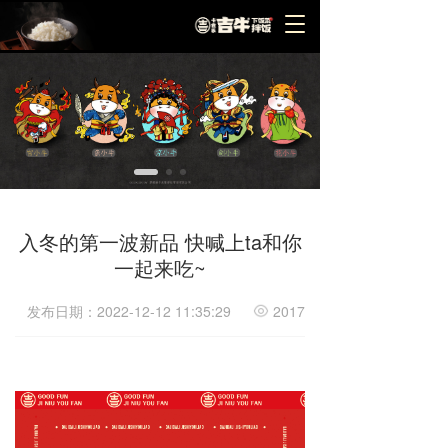
T
o
g
g
l
e
n
a
v
i
g
入冬的第一波新品 快喊上ta和你
a
一起来吃~
t
i
o
发布日期：2022-12-12 11:35:29
2017
n